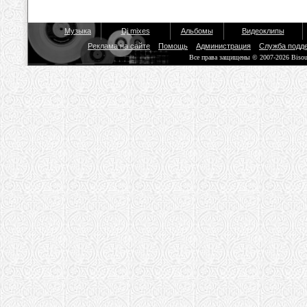
Музыка
Dj mixes
Альбомы
Видеоклипы
Реклама на сайте
Помощь
Администрация
Служба подд
Все права защищены © 2007-2026 Biso