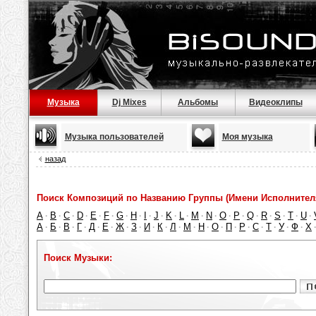
Музыка
Dj Mixes
Альбомы
Видеоклипы
Музыка пользователей
Моя музыка
назад
Поиск Композиций по Названию Группы (Имени Исполнител
A
B
C
D
E
F
G
H
I
J
K
L
M
N
O
P
Q
R
S
T
U
·
·
·
·
·
·
·
·
·
·
·
·
·
·
·
·
·
·
·
·
·
А
Б
В
Г
Д
Е
Ж
З
И
К
Л
М
Н
О
П
Р
С
Т
У
Ф
Х
·
·
·
·
·
·
·
·
·
·
·
·
·
·
·
·
·
·
·
·
Поиск Музыки: