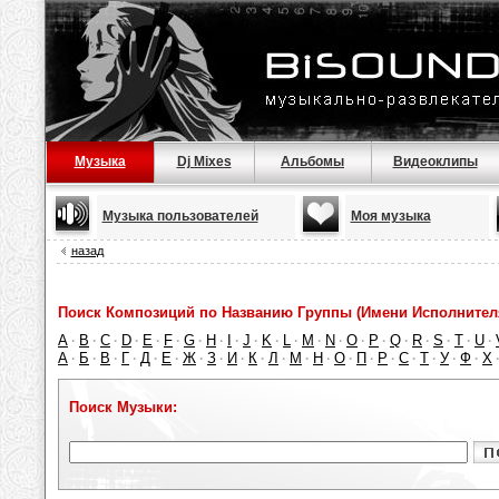
Музыка
Dj Mixes
Альбомы
Видеоклипы
Музыка пользователей
Моя музыка
назад
Поиск Композиций по Названию Группы (Имени Исполнител
A
B
C
D
E
F
G
H
I
J
K
L
M
N
O
P
Q
R
S
T
U
·
·
·
·
·
·
·
·
·
·
·
·
·
·
·
·
·
·
·
·
·
А
Б
В
Г
Д
Е
Ж
З
И
К
Л
М
Н
О
П
Р
С
Т
У
Ф
Х
·
·
·
·
·
·
·
·
·
·
·
·
·
·
·
·
·
·
·
·
Поиск Музыки: