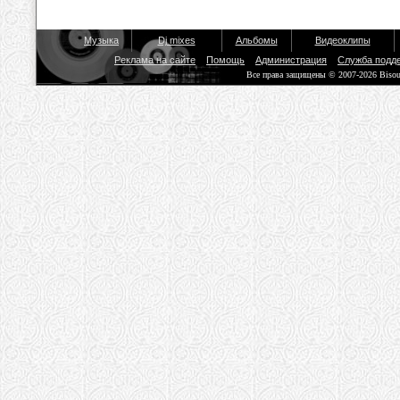
Музыка
Dj mixes
Альбомы
Видеоклипы
Реклама на сайте
Помощь
Администрация
Служба подд
Все права защищены © 2007-2026 Biso