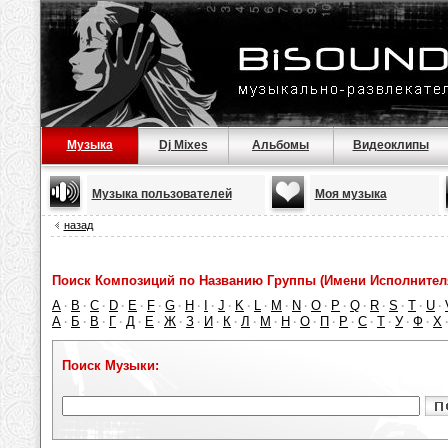
Музыка
Dj Mixes
Альбомы
Видеоклипы
Музыка пользователей
Моя музыка
назад
Поиск Композиций по Названию Группы (Имени Исполнител
A
B
C
D
E
F
G
H
I
J
K
L
M
N
O
P
Q
R
S
T
U
·
·
·
·
·
·
·
·
·
·
·
·
·
·
·
·
·
·
·
·
·
А
Б
В
Г
Д
Е
Ж
З
И
К
Л
М
Н
О
П
Р
С
Т
У
Ф
Х
·
·
·
·
·
·
·
·
·
·
·
·
·
·
·
·
·
·
·
·
Поиск Музыки: