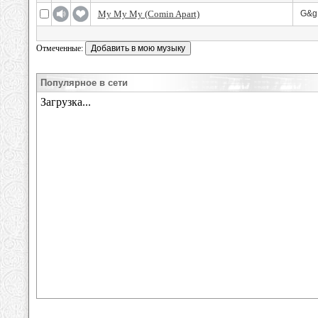
My My My (Comin Apart)
G&g 
Отмеченные:
Популярное в сети