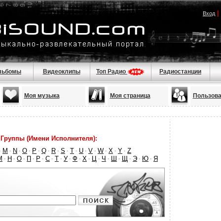
|
Вход
льбомы
Видеоклипы
Топ Радио
Радиостанции
Моя музыка
Моя страница
Пользова
Группы (Имени Исполнителя):
M
N
O
P
Q
R
S
T
U
V
W
X
Y
Z
·
·
·
·
·
·
·
·
·
·
·
·
·
·
М
Н
О
П
Р
С
Т
У
Ф
Х
Ц
Ч
Ш
Щ
Э
Ю
Я
·
·
·
·
·
·
·
·
·
·
·
·
·
·
·
·