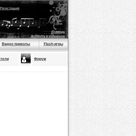
Регистрация
Помощь
Добавить в избранное
Видео приколы
Flash-игры
тели
Форум