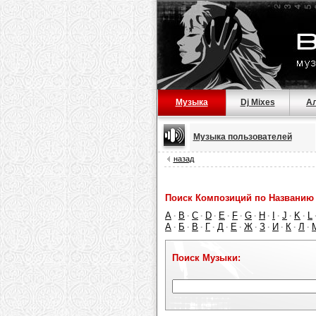
Музыка
Dj Mixes
А
Музыка пользователей
назад
Поиск Композиций по Названию 
A
B
C
D
E
F
G
H
I
J
K
L
·
·
·
·
·
·
·
·
·
·
·
А
Б
В
Г
Д
Е
Ж
З
И
К
Л
·
·
·
·
·
·
·
·
·
·
·
Поиск Музыки: