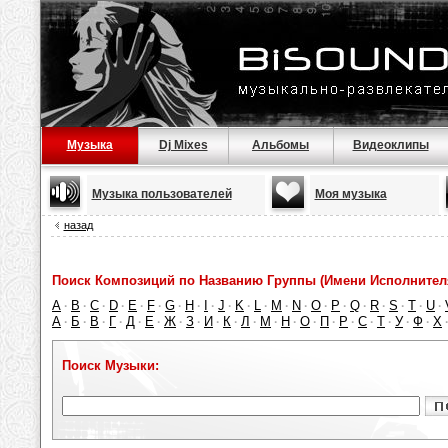
Музыка
Dj Mixes
Альбомы
Видеоклипы
Музыка пользователей
Моя музыка
назад
Поиск Композиций по Названию Группы (Имени Исполнител
A
B
C
D
E
F
G
H
I
J
K
L
M
N
O
P
Q
R
S
T
U
·
·
·
·
·
·
·
·
·
·
·
·
·
·
·
·
·
·
·
·
·
А
Б
В
Г
Д
Е
Ж
З
И
К
Л
М
Н
О
П
Р
С
Т
У
Ф
Х
·
·
·
·
·
·
·
·
·
·
·
·
·
·
·
·
·
·
·
·
Поиск Музыки: