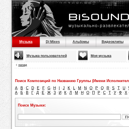
Музыка
Dj Mixes
Альбомы
Видеоклипы
Музыка пользователей
Моя музыка
назад
Поиск Композиций по Названию Группы (Имени Исполнител
A
B
C
D
E
F
G
H
I
J
K
L
M
N
O
P
Q
R
S
T
U
·
·
·
·
·
·
·
·
·
·
·
·
·
·
·
·
·
·
·
·
·
А
Б
В
Г
Д
Е
Ж
З
И
К
Л
М
Н
О
П
Р
С
Т
У
Ф
Х
·
·
·
·
·
·
·
·
·
·
·
·
·
·
·
·
·
·
·
·
Поиск Музыки: