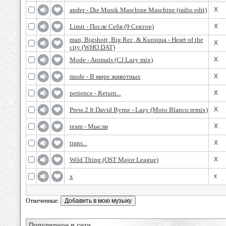
ander - Die Musik Maschine Maschine (radio edit)
X
Limit - После Себя (9 Сектор)
X
man, Bigshott, Big Rec, & Kuniqua - Heart of the
X
city (WHO DAT)
Mode - Animals (CJ Lazy mix)
X
mode - В мире животных
X
perience - Return...
X
Press 2 ft David Byrne - Lazy (Moto Blanco remix)
X
team - Мысли
X
trans...
X
Wild Thing (OST Major League)
X
x
x
Отмеченные:
Популярное в сети