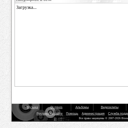
Музыка
Dj mixes
Альбомы
Видеоклипы
Реклама на сайте
Помощь
Администрация
Служба подд
Все права защищены © 2007-2026 Biso