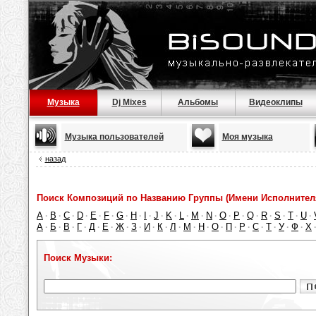
Музыка
Dj Mixes
Альбомы
Видеоклипы
Музыка пользователей
Моя музыка
назад
Поиск Композиций по Названию Группы (Имени Исполнител
A
B
C
D
E
F
G
H
I
J
K
L
M
N
O
P
Q
R
S
T
U
·
·
·
·
·
·
·
·
·
·
·
·
·
·
·
·
·
·
·
·
·
А
Б
В
Г
Д
Е
Ж
З
И
К
Л
М
Н
О
П
Р
С
Т
У
Ф
Х
·
·
·
·
·
·
·
·
·
·
·
·
·
·
·
·
·
·
·
·
Поиск Музыки: