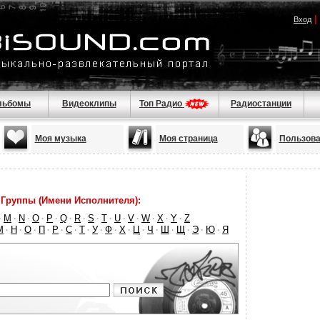
|
Вход
льбомы
Видеоклипы
Топ Радио
Радиостанции
Моя музыка
Моя страница
Пользова
Группы (Имени Исполнителя):
M
N
O
P
Q
R
S
T
U
V
W
X
Y
Z
·
·
·
·
·
·
·
·
·
·
·
·
·
·
М
Н
О
П
Р
С
Т
У
Ф
Х
Ц
Ч
Ш
Щ
Э
Ю
Я
·
·
·
·
·
·
·
·
·
·
·
·
·
·
·
·