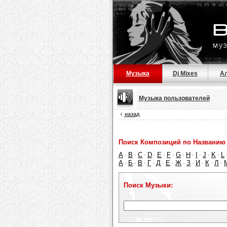
Музыка
Dj Mixes
А
Музыка пользователей
назад
Поиск Композиций по Названию 
A
B
C
D
E
F
G
H
I
J
K
L
·
·
·
·
·
·
·
·
·
·
·
А
Б
В
Г
Д
Е
Ж
З
И
К
Л
·
·
·
·
·
·
·
·
·
·
·
Поиск Музыки: