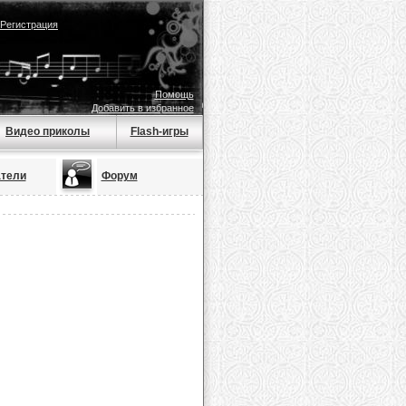
Регистрация
Помощь
Добавить в избранное
Видео приколы
Flash-игры
тели
Форум