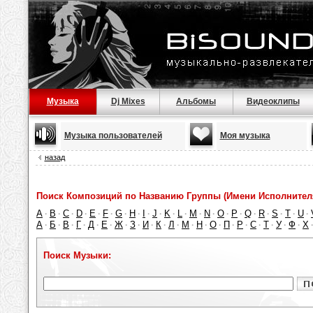
Музыка
Dj Mixes
Альбомы
Видеоклипы
Музыка пользователей
Моя музыка
назад
Поиск Композиций по Названию Группы (Имени Исполнител
A
B
C
D
E
F
G
H
I
J
K
L
M
N
O
P
Q
R
S
T
U
·
·
·
·
·
·
·
·
·
·
·
·
·
·
·
·
·
·
·
·
·
А
Б
В
Г
Д
Е
Ж
З
И
К
Л
М
Н
О
П
Р
С
Т
У
Ф
Х
·
·
·
·
·
·
·
·
·
·
·
·
·
·
·
·
·
·
·
·
Поиск Музыки: