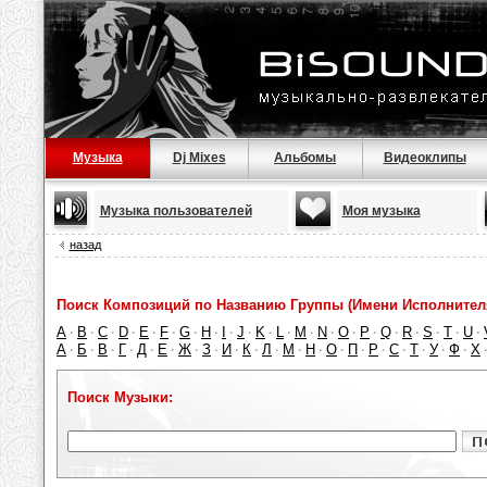
Музыка
Dj Mixes
Альбомы
Видеоклипы
Музыка пользователей
Моя музыка
назад
Поиск Композиций по Названию Группы (Имени Исполнител
A
B
C
D
E
F
G
H
I
J
K
L
M
N
O
P
Q
R
S
T
U
·
·
·
·
·
·
·
·
·
·
·
·
·
·
·
·
·
·
·
·
·
А
Б
В
Г
Д
Е
Ж
З
И
К
Л
М
Н
О
П
Р
С
Т
У
Ф
Х
·
·
·
·
·
·
·
·
·
·
·
·
·
·
·
·
·
·
·
·
Поиск Музыки: