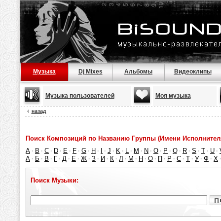
Музыка
Dj Mixes
Альбомы
Видеоклипы
Музыка пользователей
Моя музыка
назад
Поиск Композиций по Названию Группы (Имени Исполнител
A
B
C
D
E
F
G
H
I
J
K
L
M
N
O
P
Q
R
S
T
U
·
·
·
·
·
·
·
·
·
·
·
·
·
·
·
·
·
·
·
·
·
А
Б
В
Г
Д
Е
Ж
З
И
К
Л
М
Н
О
П
Р
С
Т
У
Ф
Х
·
·
·
·
·
·
·
·
·
·
·
·
·
·
·
·
·
·
·
·
Поиск Музыки: