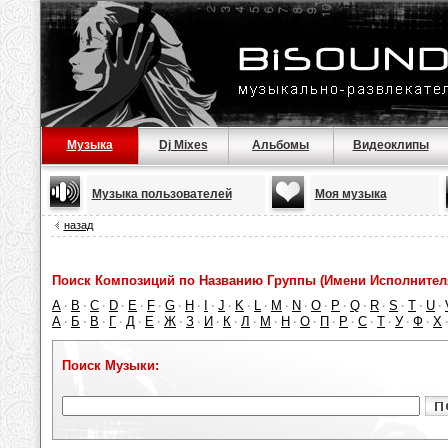
Музыка
Dj Mixes
Альбомы
Видеоклипы
Музыка пользователей
Моя музыка
назад
Поиск Композиций по Названию Группы (Имени Исполнител
A
B
C
D
E
F
G
H
I
J
K
L
M
N
O
P
Q
R
S
T
U
·
·
·
·
·
·
·
·
·
·
·
·
·
·
·
·
·
·
·
·
·
А
Б
В
Г
Д
Е
Ж
З
И
К
Л
М
Н
О
П
Р
С
Т
У
Ф
Х
·
·
·
·
·
·
·
·
·
·
·
·
·
·
·
·
·
·
·
·
Поиск Музыки: