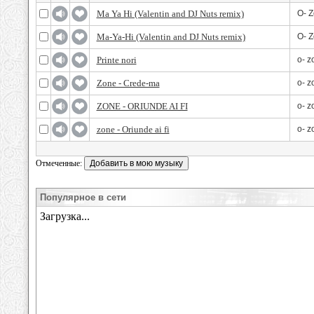
Ma Ya Hi (Valentin and DJ Nuts remix)
O- 
Ma-Ya-Hi (Valentin and DJ Nuts remix)
O- 
Printe nori
o- z
Zone - Crede-ma
o- z
ZONE - ORIUNDE AI FI
o- z
zone - Oriunde ai fi
o- z
Отмеченные:
Популярное в сети