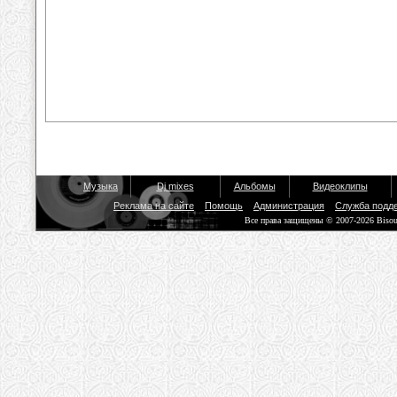
Музыка
Dj mixes
Альбомы
Видеоклипы
Реклама на сайте
Помощь
Администрация
Служба подд
Все права защищены © 2007-2026 Biso