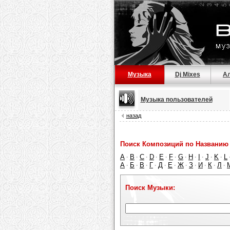
Музыка
Dj Mixes
А
Музыка пользователей
назад
Поиск Композиций по Названию 
A
B
C
D
E
F
G
H
I
J
K
L
·
·
·
·
·
·
·
·
·
·
·
А
Б
В
Г
Д
Е
Ж
З
И
К
Л
·
·
·
·
·
·
·
·
·
·
·
Поиск Музыки: