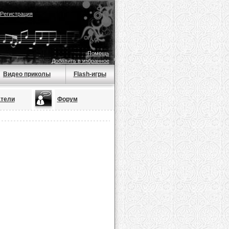
Регистрация
Помощь
Добавить в избранное
Видео приколы
Flash-игры
тели
Форум