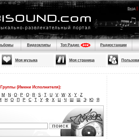
|
Вход
льбомы
Видеоклипы
Топ Радио
Радиостанции
Моя музыка
Моя страница
Пользова
Группы (Имени Исполнителя):
M
N
O
P
Q
R
S
T
U
V
W
X
Y
Z
·
·
·
·
·
·
·
·
·
·
·
·
·
·
М
Н
О
П
Р
С
Т
У
Ф
Х
Ц
Ч
Ш
Щ
Э
Ю
Я
·
·
·
·
·
·
·
·
·
·
·
·
·
·
·
·