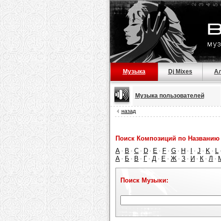
Музыка
Dj Mixes
А
Музыка пользователей
назад
Поиск Композиций по Названию 
A
B
C
D
E
F
G
H
I
J
K
L
·
·
·
·
·
·
·
·
·
·
·
А
Б
В
Г
Д
Е
Ж
З
И
К
Л
·
·
·
·
·
·
·
·
·
·
·
Поиск Музыки: