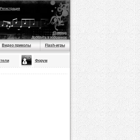
Регистрация
Помощь
Добавить в избранное
Видео приколы
Flash-игры
тели
Форум