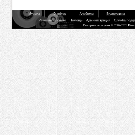
Музыка
Dj mixes
Альбомы
Видеоклипы
Реклама на сайте
Помощь
Администрация
Служба подд
Все права защищены © 2007-2026 Biso