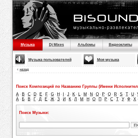
Музыка
Dj Mixes
Альбомы
Видеоклипы
Музыка пользователей
Моя музыка
назад
Поиск Композиций по Названию Группы (Имени Исполнител
A
B
C
D
E
F
G
H
I
J
K
L
M
N
O
P
Q
R
S
T
U
·
·
·
·
·
·
·
·
·
·
·
·
·
·
·
·
·
·
·
·
·
А
Б
В
Г
Д
Е
Ж
З
И
К
Л
М
Н
О
П
Р
С
Т
У
Ф
Х
·
·
·
·
·
·
·
·
·
·
·
·
·
·
·
·
·
·
·
·
Поиск Музыки: