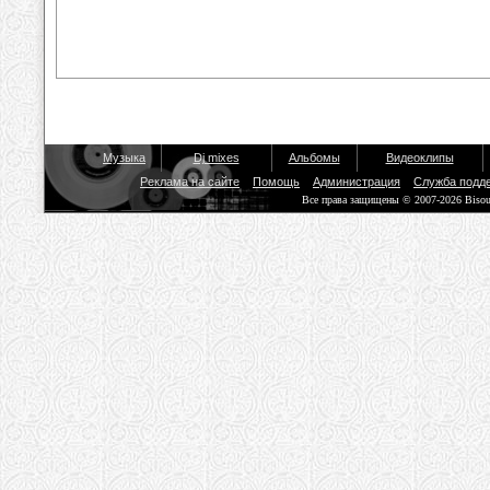
Музыка
Dj mixes
Альбомы
Видеоклипы
Реклама на сайте
Помощь
Администрация
Служба подд
Все права защищены © 2007-2026 Biso