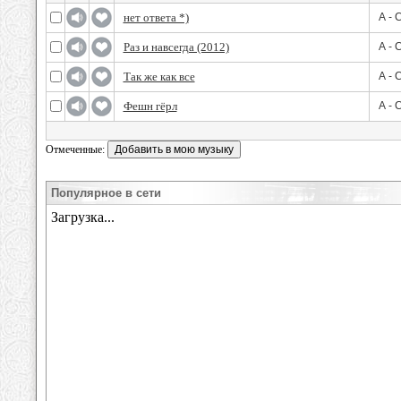
нет ответа *)
А - 
Раз и навсегда (2012)
А - 
Так же как все
А - 
Фешн гёрл
А - 
Отмеченные:
Популярное в сети