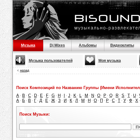
Музыка
Dj Mixes
Альбомы
Видеоклипы
Музыка пользователей
Моя музыка
назад
Поиск Композиций по Названию Группы (Имени Исполнител
A
B
C
D
E
F
G
H
I
J
K
L
M
N
O
P
Q
R
S
T
U
·
·
·
·
·
·
·
·
·
·
·
·
·
·
·
·
·
·
·
·
·
А
Б
В
Г
Д
Е
Ж
З
И
К
Л
М
Н
О
П
Р
С
Т
У
Ф
Х
·
·
·
·
·
·
·
·
·
·
·
·
·
·
·
·
·
·
·
·
Поиск Музыки: