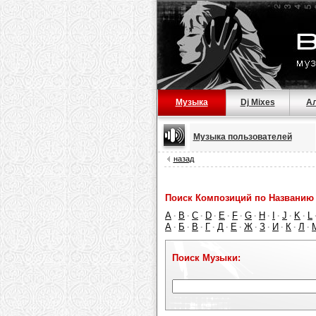
Музыка
Dj Mixes
А
Музыка пользователей
назад
Поиск Композиций по Названию 
A
B
C
D
E
F
G
H
I
J
K
L
·
·
·
·
·
·
·
·
·
·
·
А
Б
В
Г
Д
Е
Ж
З
И
К
Л
·
·
·
·
·
·
·
·
·
·
·
Поиск Музыки: