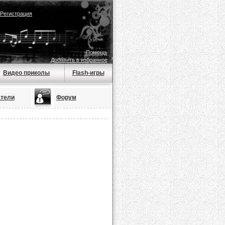
Регистрация
Помощь
Добавить в избранное
Видео приколы
Flash-игры
тели
Форум