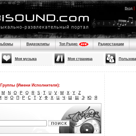
|
Вход
льбомы
Видеоклипы
Топ Радио
Радиостанции
Моя музыка
Моя страница
Пользова
Группы (Имени Исполнителя):
M
N
O
P
Q
R
S
T
U
V
W
X
Y
Z
·
·
·
·
·
·
·
·
·
·
·
·
·
·
М
Н
О
П
Р
С
Т
У
Ф
Х
Ц
Ч
Ш
Щ
Э
Ю
Я
·
·
·
·
·
·
·
·
·
·
·
·
·
·
·
·