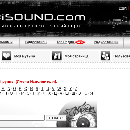
|
Вход
льбомы
Видеоклипы
Топ Радио
Радиостанции
Моя музыка
Моя страница
Пользова
Группы (Имени Исполнителя):
M
N
O
P
Q
R
S
T
U
V
W
X
Y
Z
·
·
·
·
·
·
·
·
·
·
·
·
·
·
М
Н
О
П
Р
С
Т
У
Ф
Х
Ц
Ч
Ш
Щ
Э
Ю
Я
·
·
·
·
·
·
·
·
·
·
·
·
·
·
·
·