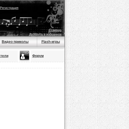
Регистрация
Помощь
Добавить в избранное
Видео приколы
Flash-игры
тели
Форум