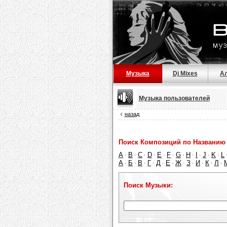
Музыка
Dj Mixes
А
Музыка пользователей
назад
Поиск Композиций по Названию 
A
B
C
D
E
F
G
H
I
J
K
L
·
·
·
·
·
·
·
·
·
·
·
А
Б
В
Г
Д
Е
Ж
З
И
К
Л
·
·
·
·
·
·
·
·
·
·
·
Поиск Музыки: