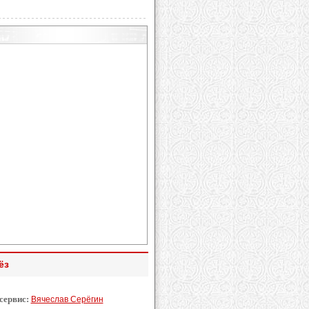
ёз
 сервис:
Вячеслав Серёгин