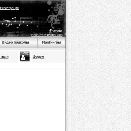
Регистрация
Помощь
Добавить в избранное
Видео приколы
Flash-игры
тели
Форум