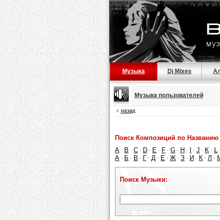
Музыка
Dj Mixes
А
Музыка пользователей
назад
Поиск Композиций по Названию 
A
B
C
D
E
F
G
H
I
J
K
L
·
·
·
·
·
·
·
·
·
·
·
А
Б
В
Г
Д
Е
Ж
З
И
К
Л
·
·
·
·
·
·
·
·
·
·
·
Поиск Музыки: