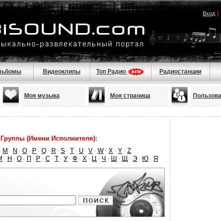
|
Вход
льбомы
Видеоклипы
Топ Радио
Радиостанции
Моя музыка
Моя страница
Пользова
Группы (Имени Исполнителя):
M
N
O
P
Q
R
S
T
U
V
W
X
Y
Z
·
·
·
·
·
·
·
·
·
·
·
·
·
·
М
Н
О
П
Р
С
Т
У
Ф
Х
Ц
Ч
Ш
Щ
Э
Ю
Я
·
·
·
·
·
·
·
·
·
·
·
·
·
·
·
·