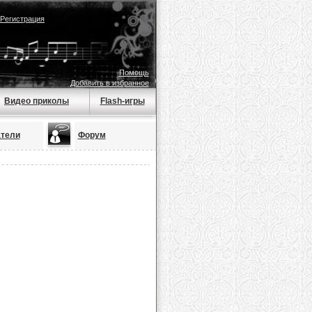
Регистрация
Помощь
Добавить в избранное
Видео приколы
Flash-игры
тели
Форум