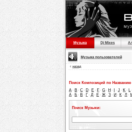
Музыка
Dj Mixes
А
Музыка пользователей
назад
Поиск Композиций по Названию 
A
B
C
D
E
F
G
H
I
J
K
L
·
·
·
·
·
·
·
·
·
·
·
А
Б
В
Г
Д
Е
Ж
З
И
К
Л
·
·
·
·
·
·
·
·
·
·
·
Поиск Музыки: