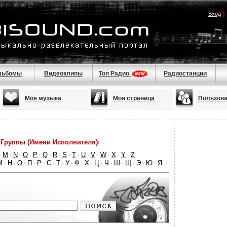
|
Вход
льбомы
Видеоклипы
Топ Радио
Радиостанции
Моя музыка
Моя страница
Пользова
Группы (Имени Исполнителя):
M
N
O
P
Q
R
S
T
U
V
W
X
Y
Z
·
·
·
·
·
·
·
·
·
·
·
·
·
·
М
Н
О
П
Р
С
Т
У
Ф
Х
Ц
Ч
Ш
Щ
Э
Ю
Я
·
·
·
·
·
·
·
·
·
·
·
·
·
·
·
·