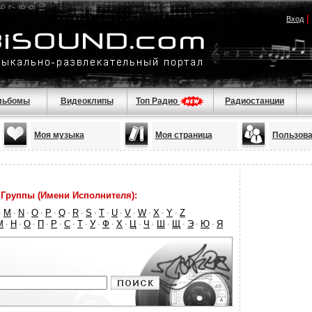
|
Вход
льбомы
Видеоклипы
Топ Радио
Радиостанции
Моя музыка
Моя страница
Пользова
Группы (Имени Исполнителя):
M
N
O
P
Q
R
S
T
U
V
W
X
Y
Z
·
·
·
·
·
·
·
·
·
·
·
·
·
·
М
Н
О
П
Р
С
Т
У
Ф
Х
Ц
Ч
Ш
Щ
Э
Ю
Я
·
·
·
·
·
·
·
·
·
·
·
·
·
·
·
·