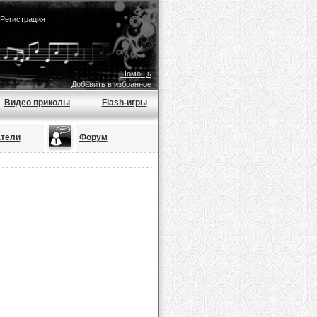
Регистрация
Помощь
Добавить в избранное
Видео приколы
Flash-игры
тели
Форум