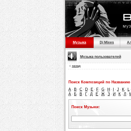
Музыка
Dj Mixes
А
Музыка пользователей
назад
Поиск Композиций по Названию 
A
B
C
D
E
F
G
H
I
J
K
L
·
·
·
·
·
·
·
·
·
·
·
А
Б
В
Г
Д
Е
Ж
З
И
К
Л
·
·
·
·
·
·
·
·
·
·
·
Поиск Музыки: