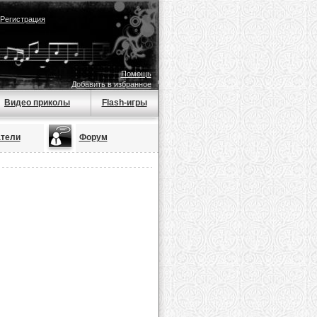
Регистрация
Помощь
Добавить в избранное
Видео приколы
Flash-игры
тели
Форум