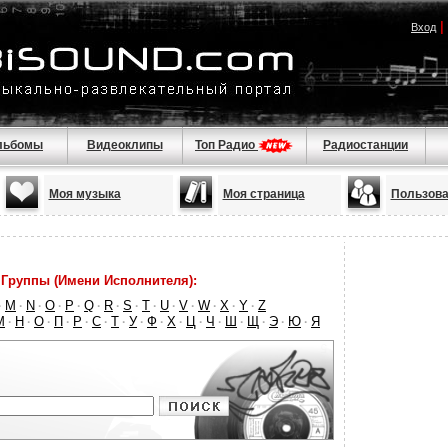
|
Вход
льбомы
Видеоклипы
Топ Радио
Радиостанции
Моя музыка
Моя страница
Пользова
Группы (Имени Исполнителя):
M
N
O
P
Q
R
S
T
U
V
W
X
Y
Z
·
·
·
·
·
·
·
·
·
·
·
·
·
·
М
Н
О
П
Р
С
Т
У
Ф
Х
Ц
Ч
Ш
Щ
Э
Ю
Я
·
·
·
·
·
·
·
·
·
·
·
·
·
·
·
·