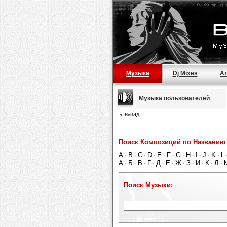
Музыка
Dj Mixes
А
Музыка пользователей
назад
Поиск Композиций по Названию 
A
B
C
D
E
F
G
H
I
J
K
L
·
·
·
·
·
·
·
·
·
·
·
А
Б
В
Г
Д
Е
Ж
З
И
К
Л
·
·
·
·
·
·
·
·
·
·
·
Поиск Музыки: