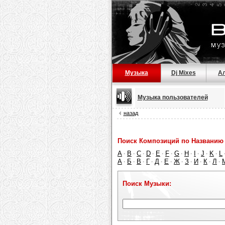
Музыка
Dj Mixes
А
Музыка пользователей
назад
Поиск Композиций по Названию 
A
B
C
D
E
F
G
H
I
J
K
L
·
·
·
·
·
·
·
·
·
·
·
А
Б
В
Г
Д
Е
Ж
З
И
К
Л
·
·
·
·
·
·
·
·
·
·
·
Поиск Музыки: