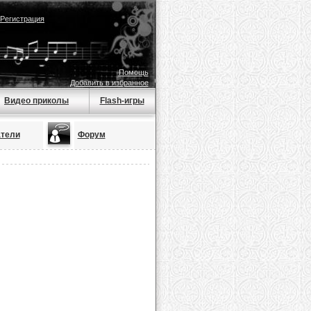
Регистрация
Помощь
Добавить в избранное
Видео приколы
Flash-игры
тели
Форум