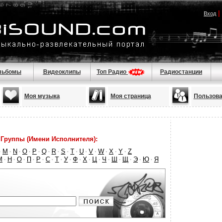
|
Вход
льбомы
Видеоклипы
Топ Радио
Радиостанции
Моя музыка
Моя страница
Пользова
Группы (Имени Исполнителя):
M
N
O
P
Q
R
S
T
U
V
W
X
Y
Z
·
·
·
·
·
·
·
·
·
·
·
·
·
·
М
Н
О
П
Р
С
Т
У
Ф
Х
Ц
Ч
Ш
Щ
Э
Ю
Я
·
·
·
·
·
·
·
·
·
·
·
·
·
·
·
·