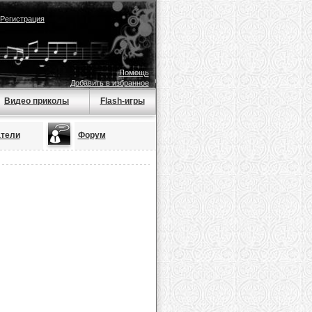
Регистрация
Помощь
Добавить в избранное
Видео приколы
Flash-игры
тели
Форум