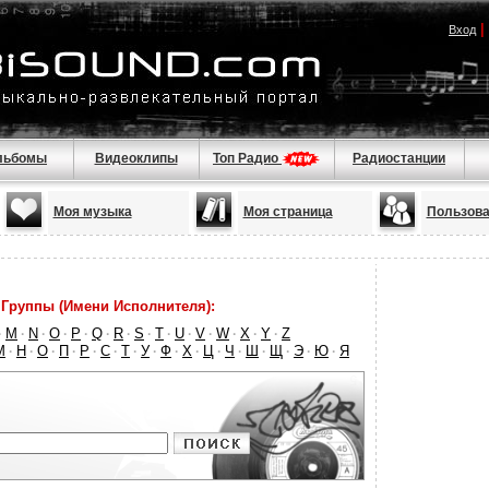
|
Вход
льбомы
Видеоклипы
Топ Радио
Радиостанции
Моя музыка
Моя страница
Пользова
Группы (Имени Исполнителя):
M
N
O
P
Q
R
S
T
U
V
W
X
Y
Z
·
·
·
·
·
·
·
·
·
·
·
·
·
·
М
Н
О
П
Р
С
Т
У
Ф
Х
Ц
Ч
Ш
Щ
Э
Ю
Я
·
·
·
·
·
·
·
·
·
·
·
·
·
·
·
·