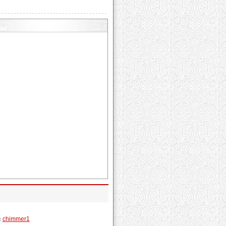
:
chimmer1