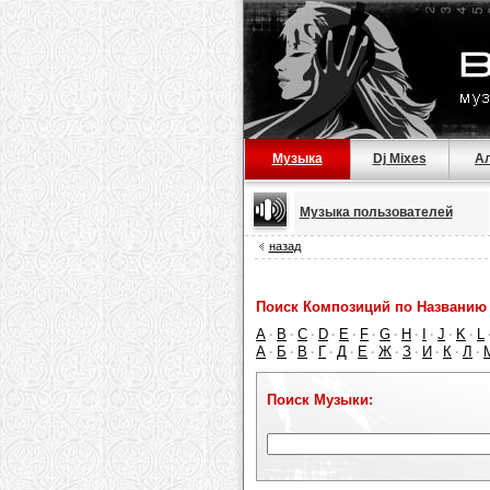
Музыка
Dj Mixes
А
Музыка пользователей
назад
Поиск Композиций по Названию 
A
B
C
D
E
F
G
H
I
J
K
L
·
·
·
·
·
·
·
·
·
·
·
А
Б
В
Г
Д
Е
Ж
З
И
К
Л
·
·
·
·
·
·
·
·
·
·
·
Поиск Музыки: