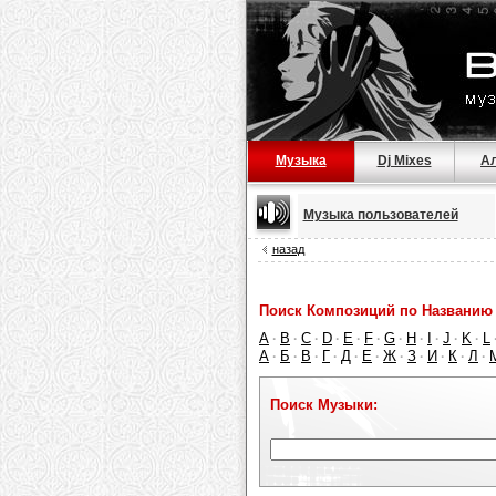
Музыка
Dj Mixes
А
Музыка пользователей
назад
Поиск Композиций по Названию 
A
B
C
D
E
F
G
H
I
J
K
L
·
·
·
·
·
·
·
·
·
·
·
А
Б
В
Г
Д
Е
Ж
З
И
К
Л
·
·
·
·
·
·
·
·
·
·
·
Поиск Музыки: