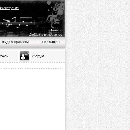
Регистрация
Помощь
Добавить в избранное
Видео приколы
Flash-игры
тели
Форум