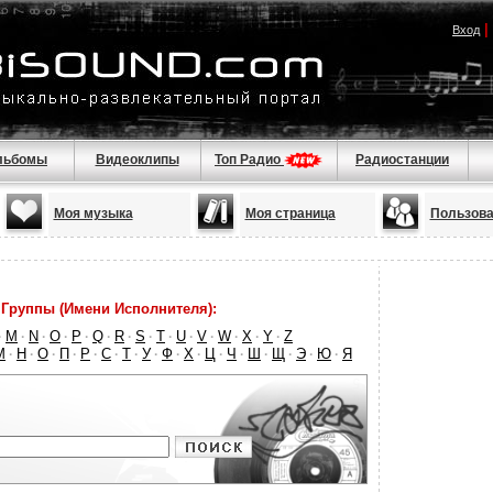
|
Вход
льбомы
Видеоклипы
Топ Радио
Радиостанции
Моя музыка
Моя страница
Пользова
Группы (Имени Исполнителя):
M
N
O
P
Q
R
S
T
U
V
W
X
Y
Z
·
·
·
·
·
·
·
·
·
·
·
·
·
·
М
Н
О
П
Р
С
Т
У
Ф
Х
Ц
Ч
Ш
Щ
Э
Ю
Я
·
·
·
·
·
·
·
·
·
·
·
·
·
·
·
·