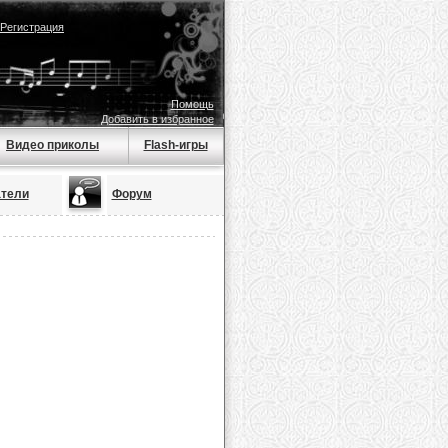
Регистрация
Помощь
Добавить в избранное
Видео приколы
Flash-игры
тели
Форум