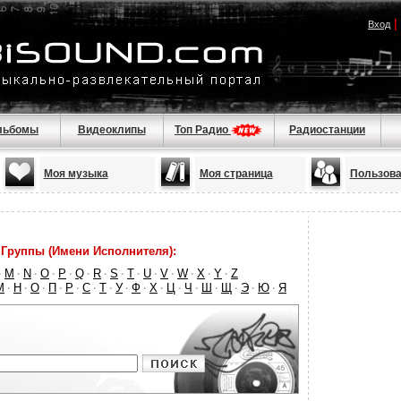
|
Вход
льбомы
Видеоклипы
Топ Радио
Радиостанции
Моя музыка
Моя страница
Пользова
Группы (Имени Исполнителя):
M
N
O
P
Q
R
S
T
U
V
W
X
Y
Z
·
·
·
·
·
·
·
·
·
·
·
·
·
·
М
Н
О
П
Р
С
Т
У
Ф
Х
Ц
Ч
Ш
Щ
Э
Ю
Я
·
·
·
·
·
·
·
·
·
·
·
·
·
·
·
·