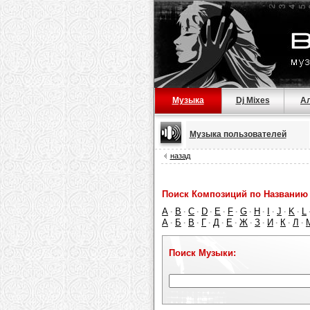
Музыка
Dj Mixes
А
Музыка пользователей
назад
Поиск Композиций по Названию 
A
B
C
D
E
F
G
H
I
J
K
L
·
·
·
·
·
·
·
·
·
·
·
А
Б
В
Г
Д
Е
Ж
З
И
К
Л
·
·
·
·
·
·
·
·
·
·
·
Поиск Музыки: