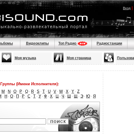
|
Вход
льбомы
Видеоклипы
Топ Радио
Радиостанции
Моя музыка
Моя страница
Пользова
Группы (Имени Исполнителя):
M
N
O
P
Q
R
S
T
U
V
W
X
Y
Z
·
·
·
·
·
·
·
·
·
·
·
·
·
·
М
Н
О
П
Р
С
Т
У
Ф
Х
Ц
Ч
Ш
Щ
Э
Ю
Я
·
·
·
·
·
·
·
·
·
·
·
·
·
·
·
·