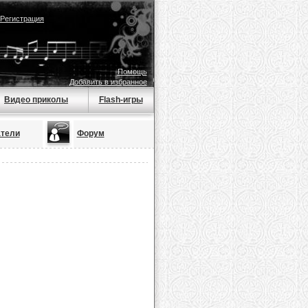
Регистрация
Помощь
Добавить в избранное
Видео приколы
Flash-игры
тели
Форум