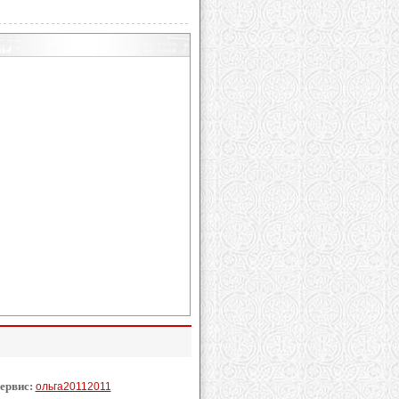
сервис:
ольга20112011