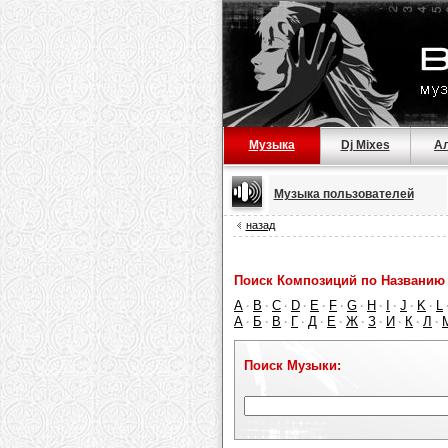
Музыка
Dj Mixes
А
Музыка пользователей
назад
Поиск Композиций по Названию 
A
B
C
D
E
F
G
H
I
J
K
L
·
·
·
·
·
·
·
·
·
·
·
А
Б
В
Г
Д
Е
Ж
З
И
К
Л
·
·
·
·
·
·
·
·
·
·
·
Поиск Музыки: