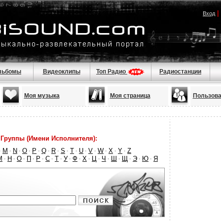
|
Вход
льбомы
Видеоклипы
Топ Радио
Радиостанции
Моя музыка
Моя страница
Пользова
Группы (Имени Исполнителя):
M
N
O
P
Q
R
S
T
U
V
W
X
Y
Z
·
·
·
·
·
·
·
·
·
·
·
·
·
·
М
Н
О
П
Р
С
Т
У
Ф
Х
Ц
Ч
Ш
Щ
Э
Ю
Я
·
·
·
·
·
·
·
·
·
·
·
·
·
·
·
·