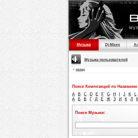
Музыка
Dj Mixes
А
Музыка пользователей
назад
Поиск Композиций по Названию 
A
B
C
D
E
F
G
H
I
J
K
L
·
·
·
·
·
·
·
·
·
·
·
А
Б
В
Г
Д
Е
Ж
З
И
К
Л
·
·
·
·
·
·
·
·
·
·
·
Поиск Музыки: