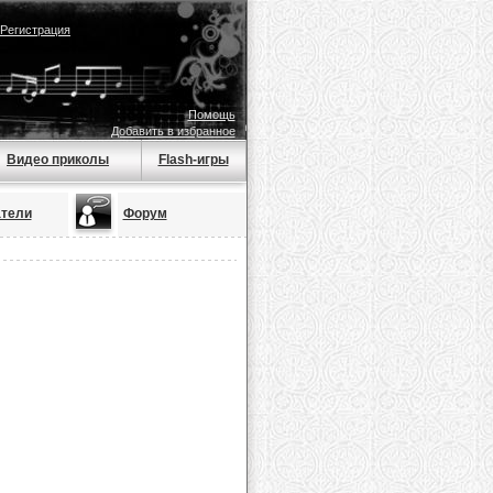
Регистрация
Помощь
Добавить в избранное
Видео приколы
Flash-игры
тели
Форум