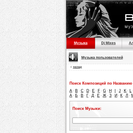
Музыка
Dj Mixes
А
Музыка пользователей
назад
Поиск Композиций по Названию 
A
B
C
D
E
F
G
H
I
J
K
L
·
·
·
·
·
·
·
·
·
·
·
А
Б
В
Г
Д
Е
Ж
З
И
К
Л
·
·
·
·
·
·
·
·
·
·
·
Поиск Музыки: