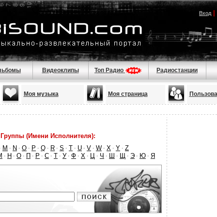
|
Вход
льбомы
Видеоклипы
Топ Радио
Радиостанции
Моя музыка
Моя страница
Пользова
Группы (Имени Исполнителя):
M
N
O
P
Q
R
S
T
U
V
W
X
Y
Z
·
·
·
·
·
·
·
·
·
·
·
·
·
·
М
Н
О
П
Р
С
Т
У
Ф
Х
Ц
Ч
Ш
Щ
Э
Ю
Я
·
·
·
·
·
·
·
·
·
·
·
·
·
·
·
·