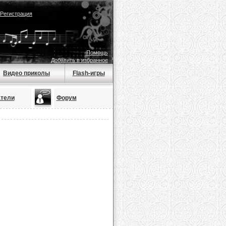
Регистрация
Помощь
Добавить в избранное
Видео приколы
Flash-игры
тели
Форум