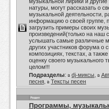
музыкальной лирики и другие
натуры, могут рассказать о с
музыкальной деятельности, р
информацию о своей группе, п
загрузить примеры своих му
произведений(только на наш се
услышать самые различные 
других участников форума о 
композициях, текстах, а также
оценку своего музыкального т
целом!!!
Подразделы
:
dj-миксы
,
Ав
песня
,
Тексты песен
Раздел
Программы, музыкальн