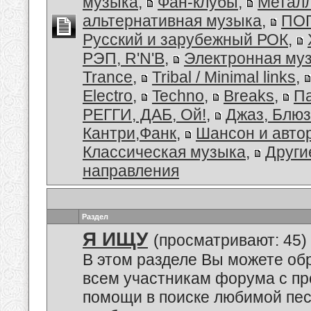
музыка
,
Фан-клубы
,
Металл
альтернативная музыка
,
ПОП
Русский и зарубежный РОК
,
РЭП, R'N'B
,
Электронная му
Trance
,
Tribal / Minimal links
,
Electro
,
Techno
,
Breaks
,
Па
РЕГГИ, ДАБ, Ой!
,
Джаз, Блюз
Кантри,Фанк
,
Шансон и авто
Классическая музыка
,
Други
направления
Раздел
Я ИЩУ
(просматривают: 45)
В этом разделе Вы можете обр
всем участникам форума с пр
помощи в поиске любимой пес