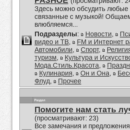
РАЗНОЕ
(просматривают: 2
Здесь можно обсудить любые 
связанные с музыкой! Общаем
влюбляемся...
Подразделы
:
Новости
,
Пс
видео и ТВ
,
FM и Интернет 
Автомобили
,
Спорт
,
Религи
туризм
,
Культура и Искусств
Мода.Стиль.Красота
,
Праздн
Кулинария
,
Он и Она
,
Бес
Флуд
,
Прочее
Раздел
Помогите нам стать лу
(просматривают: 23)
Все замечания и предложения