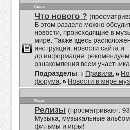
Раздел
Что нового ?
(просматрива
В этом разделе можно обсуди
новости, происходящие в му
мире. Также здесь расположе
инструкции, новости сайта и
др.информация, рекомендуем
ознакомления всем участник
Подразделы
:
Правила
,
Но
форума
,
Новости в мире му
Раздел
Релизы
(просматривают: 93
Музыка, музыкальные альбом
фильмы и игры!