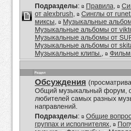
Подразделы
:
Правила
,
Си
от alexbrush
,
Синглы от rune
миксы
,
Музыкальные альбо
Музыкальные альбомы от vikt
Музыкальные альбомы от S
Музыкальные альбомы от skit
Музыкальные клипы.
,
Филь
Раздел
Обсуждения
(просматрива
Общий музыкальный форум, 
любителей самых разных му
направлений.
Подразделы
:
Общие вопро
группах и исполнителях
,
Поп