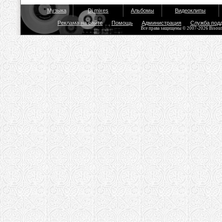
Музыка
Dj mixes
Альбомы
Видеоклипы
Реклама на сайте
Помощь
Администрация
Служба под
Все права защищены © 2007-2026 Bisou