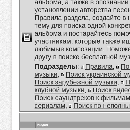
альбома, а также в опознании
установлении авторства песе
Правила раздела, создайте в
тему для поиска одной конкре
альбома и постарайтесь помо
участникам, которые также и
любимые композиции. Поможе
другу в поиске бесплатной муз
Подразделы
:
Правила
,
По
музыки
,
Поиск украинской м
Поиск зарубежной музыки
,
П
клубной музыки
,
Поиск виде
Поиск саундтреков к фильмам
сериалам
,
Поиск по неполн
Раздел