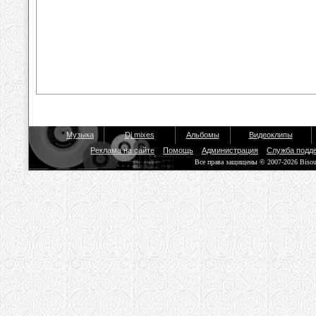
Музыка
Dj mixes
Альбомы
Видеоклипы
Реклама на сайте
Помощь
Администрация
Служба подд
Все права защищены © 2007-2026 Biso