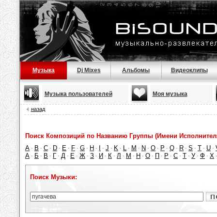
Музыка
Dj Mixes
Альбомы
Видеоклипы
Музыка пользователей
Моя музыка
назад
Поиск Композиций по Названию Группы (Имени Исполнител
A
B
C
D
E
F
G
H
I
J
K
L
M
N
O
P
Q
R
S
T
U
·
·
·
·
·
·
·
·
·
·
·
·
·
·
·
·
·
·
·
·
·
А
Б
В
Г
Д
Е
Ж
З
И
К
Л
М
Н
О
П
Р
С
Т
У
Ф
Х
·
·
·
·
·
·
·
·
·
·
·
·
·
·
·
·
·
·
·
·
Поиск Музыки: