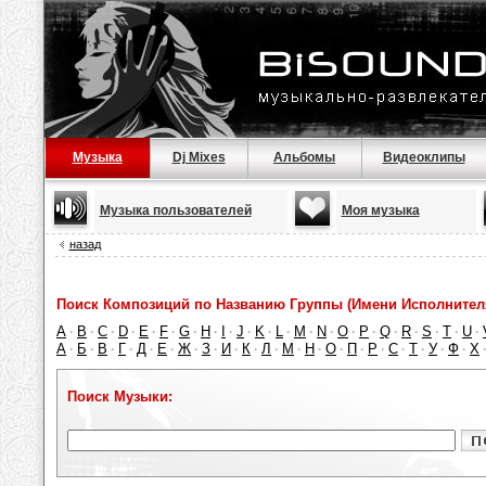
Музыка
Dj Mixes
Альбомы
Видеоклипы
Музыка пользователей
Моя музыка
назад
Поиск Композиций по Названию Группы (Имени Исполнител
A
B
C
D
E
F
G
H
I
J
K
L
M
N
O
P
Q
R
S
T
U
·
·
·
·
·
·
·
·
·
·
·
·
·
·
·
·
·
·
·
·
·
А
Б
В
Г
Д
Е
Ж
З
И
К
Л
М
Н
О
П
Р
С
Т
У
Ф
Х
·
·
·
·
·
·
·
·
·
·
·
·
·
·
·
·
·
·
·
·
Поиск Музыки: