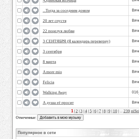
-Одинокая волчица
Вяч
...Тогда за соседним домом
Вяч
20 лет спустя
Вяч
22 поцелуя любви
Вяч
3 СЕНТЯБРЯ (Я календарь переверну)
Вяч
3 сентября
Вяч
8 марта
Вяч
A more mio
Вяч
Felicia
Вяч
Walking Away
016_
А душа её просит
Вяч
1
2
3
4
5
6
7
8
9
10
239
пїЅп
|
|
|
|
|
|
|
|
|
| ...
Отмеченные:
Популярное в сети