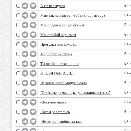
А ты всё ждала
Вяч
Мне так не хватает любви (под гитару)
Вяч
Мы предаём себя с чужим
Вяч
Мы с тобой вернёмся
Вяч
Прогулки под дождём
Вяч
Тону в твоих глазах
Вяч
Ты особенная женщина
Вяч
Я ТЕБЯ РАЗЛЮБИЛ
Вяч
"Влюблённые" минус с соло
Вяч
"О чём ты думаешь,когда ложишься спать"
Вяч
-Восьмое марта
Вяч
-Вот и расстались
Вяч
-Не отводи любимых глаз
Вяч