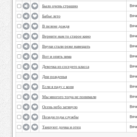
Было очень страшно
Вяч
Бабье лето
Вяч
В пелене дождя
Вяч
Верните нам то старое кино
Вяч
Внуки стали реже навещать
Вяч
Вот и опять зима
Вяч
Девочка из соседего класса
Вяч
Дни рожденья
Вяч
Если я паду с коня
Вяч
Мы многого тогда не понимали
Вяч
Осень небо затянуло
Вяч
Позади годы службы
Вяч
Танцуют дочка и отец
Вяч