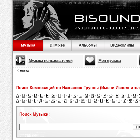
Музыка
Dj Mixes
Альбомы
Видеоклипы
Музыка пользователей
Моя музыка
назад
Поиск Композиций по Названию Группы (Имени Исполнител
A
B
C
D
E
F
G
H
I
J
K
L
M
N
O
P
Q
R
S
T
U
·
·
·
·
·
·
·
·
·
·
·
·
·
·
·
·
·
·
·
·
·
А
Б
В
Г
Д
Е
Ж
З
И
К
Л
М
Н
О
П
Р
С
Т
У
Ф
Х
·
·
·
·
·
·
·
·
·
·
·
·
·
·
·
·
·
·
·
·
Поиск Музыки: