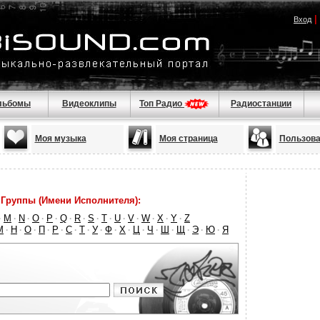
|
Вход
льбомы
Видеоклипы
Топ Радио
Радиостанции
Моя музыка
Моя страница
Пользова
Группы (Имени Исполнителя):
M
N
O
P
Q
R
S
T
U
V
W
X
Y
Z
·
·
·
·
·
·
·
·
·
·
·
·
·
·
М
Н
О
П
Р
С
Т
У
Ф
Х
Ц
Ч
Ш
Щ
Э
Ю
Я
·
·
·
·
·
·
·
·
·
·
·
·
·
·
·
·