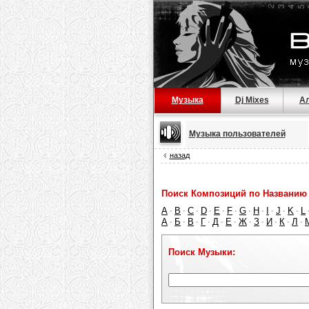
Музыка
Dj Mixes
А
Музыка пользователей
назад
Поиск Композиций по Названию 
A
B
C
D
E
F
G
H
I
J
K
L
·
·
·
·
·
·
·
·
·
·
·
А
Б
В
Г
Д
Е
Ж
З
И
К
Л
·
·
·
·
·
·
·
·
·
·
·
Поиск Музыки: