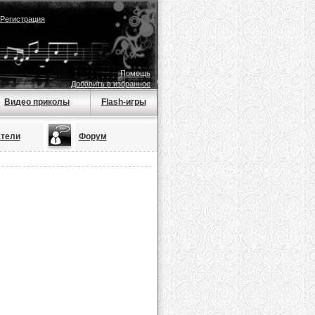
Регистрация
Помощь
Добавить в избранное
Видео приколы
Flash-игры
тели
Форум