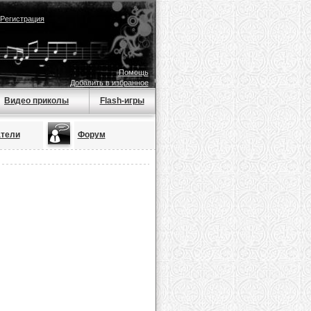
Регистрация
Помощь
Добавить в избранное
Видео приколы
Flash-игры
тели
Форум