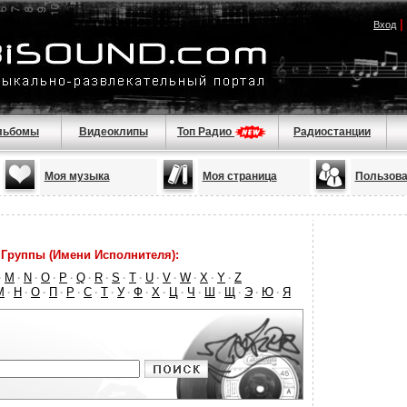
|
Вход
льбомы
Видеоклипы
Топ Радио
Радиостанции
Моя музыка
Моя страница
Пользова
Группы (Имени Исполнителя):
M
N
O
P
Q
R
S
T
U
V
W
X
Y
Z
·
·
·
·
·
·
·
·
·
·
·
·
·
·
М
Н
О
П
Р
С
Т
У
Ф
Х
Ц
Ч
Ш
Щ
Э
Ю
Я
·
·
·
·
·
·
·
·
·
·
·
·
·
·
·
·