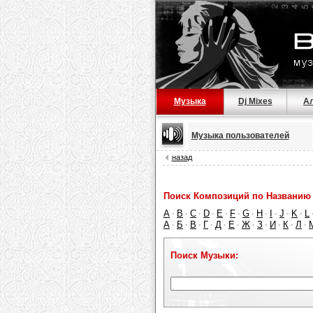
Музыка
Dj Mixes
А
Музыка пользователей
назад
Поиск Композиций по Названию 
A
B
C
D
E
F
G
H
I
J
K
L
·
·
·
·
·
·
·
·
·
·
·
А
Б
В
Г
Д
Е
Ж
З
И
К
Л
·
·
·
·
·
·
·
·
·
·
·
Поиск Музыки: