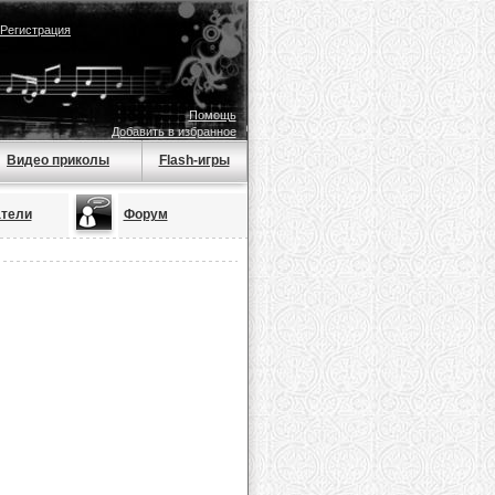
Регистрация
Помощь
Добавить в избранное
Видео приколы
Flash-игры
тели
Форум