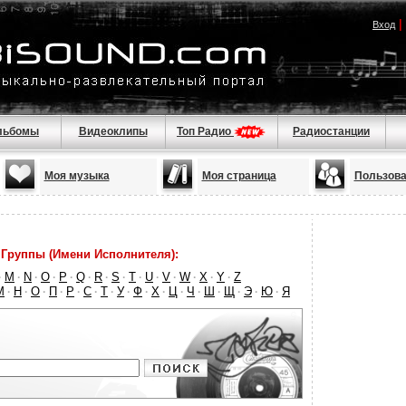
|
Вход
льбомы
Видеоклипы
Топ Радио
Радиостанции
Моя музыка
Моя страница
Пользова
Группы (Имени Исполнителя):
M
N
O
P
Q
R
S
T
U
V
W
X
Y
Z
·
·
·
·
·
·
·
·
·
·
·
·
·
·
М
Н
О
П
Р
С
Т
У
Ф
Х
Ц
Ч
Ш
Щ
Э
Ю
Я
·
·
·
·
·
·
·
·
·
·
·
·
·
·
·
·