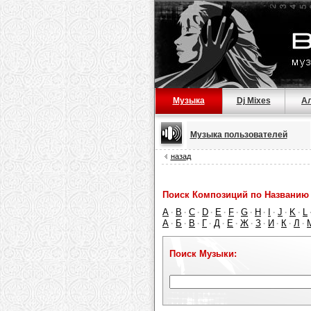
Музыка
Dj Mixes
А
Музыка пользователей
назад
Поиск Композиций по Названию 
A
B
C
D
E
F
G
H
I
J
K
L
·
·
·
·
·
·
·
·
·
·
·
А
Б
В
Г
Д
Е
Ж
З
И
К
Л
·
·
·
·
·
·
·
·
·
·
·
Поиск Музыки: