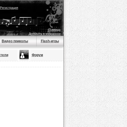
Регистрация
Помощь
Добавить в избранное
Видео приколы
Flash-игры
тели
Форум