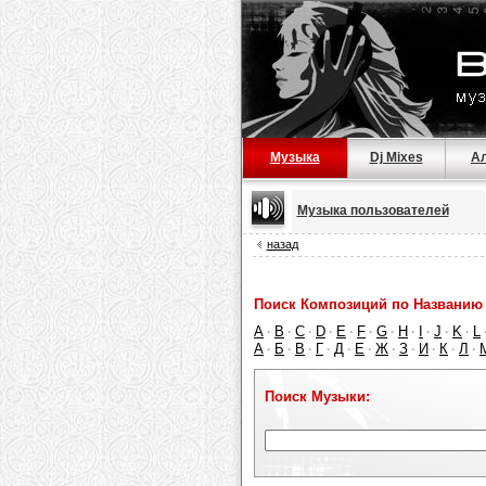
Музыка
Dj Mixes
А
Музыка пользователей
назад
Поиск Композиций по Названию 
A
B
C
D
E
F
G
H
I
J
K
L
·
·
·
·
·
·
·
·
·
·
·
А
Б
В
Г
Д
Е
Ж
З
И
К
Л
·
·
·
·
·
·
·
·
·
·
·
Поиск Музыки: