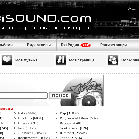
|
Вход
льбомы
Видеоклипы
Топ Радио
Радиостанции
Моя музыка
Моя страница
Пользова
лениям:
Folk
Pop
5)
(4446)
(31032)
Hip Hop
Rhytm and Blues
3)
(6931)
(509)
Blues
Reggae
0)
(2891)
(840)
Jazz
Synthesizer
(745)
(1063)
(626)
Classical
Шансон
96)
(10572)
(28676)
Instrumental
Other
85)
(6083)
(226314)