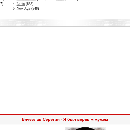
Latin
07)
(888)
New Age
(948)
Вячеслав Серёгин - Я был верным мужем