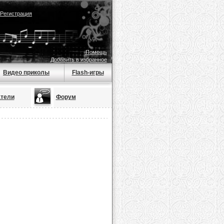
Регистрация
Помощь
Добавить в избранное
Видео приколы
Flash-игры
тели
Форум