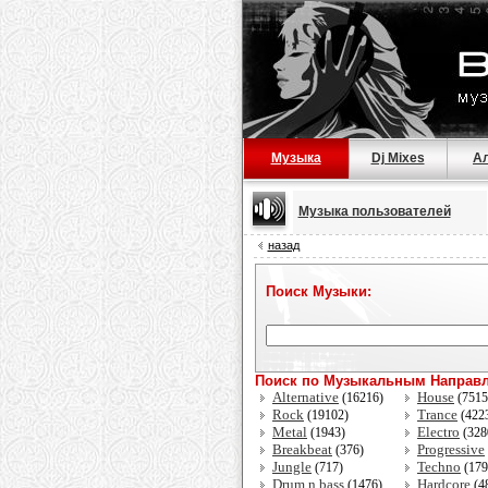
Музыка
Dj Mixes
А
Музыка пользователей
назад
Поиск Музыки:
Поиск по Музыкальным Направ
Alternative
House
(16216)
(751
Rock
Trance
(19102)
(422
Metal
Electro
(1943)
(328
Breakbeat
Progressive
(376)
Jungle
Techno
(717)
(17
Drum n bass
Hardcore
(1476)
(4