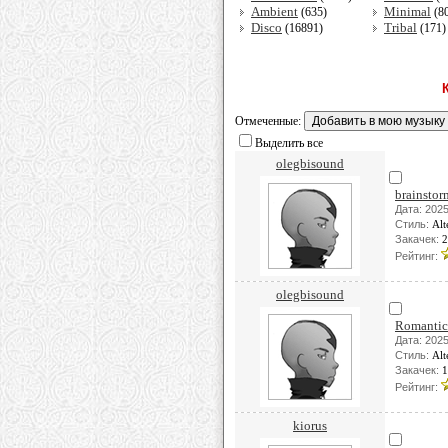
Ambient
Minimal
(635)
(8
Disco
Tribal
(16891)
(171
К
Отмеченные:
Выделить все
olegbisound
brainstor
Дата: 2025
Стиль:
Alt
Закачек:
2
Рейтинг:
olegbisound
Romantic 
Дата: 2025
Стиль:
Alt
Закачек:
1
Рейтинг:
kiorus