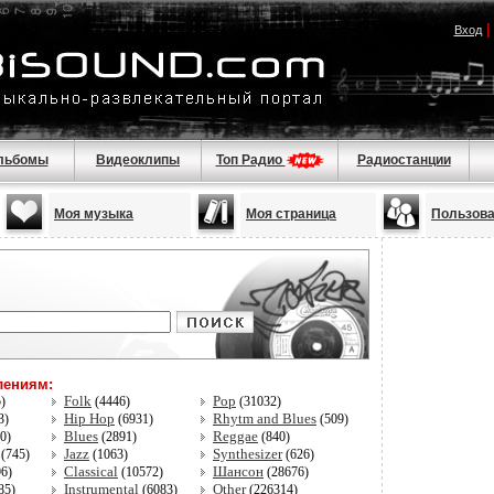
Вход
льбомы
Видеоклипы
Топ Радио
Радиостанции
Моя музыка
Моя страница
Пользов
лениям:
Folk
Pop
5)
(4446)
(31032)
Hip Hop
Rhytm and Blues
3)
(6931)
(509)
Blues
Reggae
80)
(2891)
(840)
Jazz
Synthesizer
(745)
(1063)
(626)
Classical
Шансон
96)
(10572)
(28676)
Instrumental
Other
85)
(6083)
(226314)