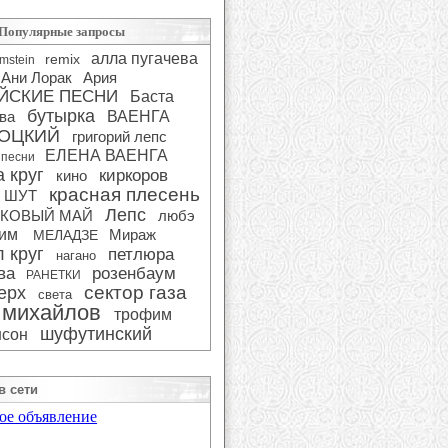
Популярные запросы
алла пугачева
remix
mstein
Ани Лорак
Ария
ЙСКИЕ ПЕСНИ
Баста
бутырка
ва
ВАЕНГА
ОЦКИЙ
григорий лепс
ЕЛЕНА ВАЕНГА
 песни
 круг
киркоров
кино
красная плесень
 ШУТ
Лепс
КОВЫЙ МАЙ
любэ
сим
Мираж
МЕЛАДЗЕ
 круг
петлюра
нагано
ва
розенбаум
РАНЕТКИ
сектор газа
ерх
света
 михайлов
трофим
шуфутинский
сон
в сети