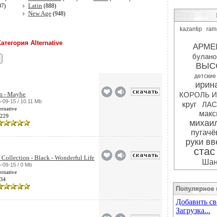
Latin
07)
(888)
New Age
)
(948)
kazantip
ram
атегория Alternative
АРМЕ
булано
ВЫС
детские
ирина
m - Maybe
КОРОЛЬ И
-09-15 / 10.11 Mb
круг
ЛАС
ernative
мак
Добавлено
229
михаил
пугачё
руки вв
стас
Collection - Black - Wonderful Life
Шан
-09-15 / 0 Mb
ernative
Добавлено
34
Популярное 