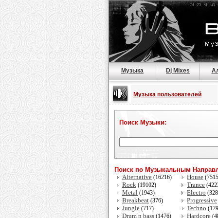
Музыка
Dj Mixes
А
Музыка пользователей
Поиск Музыки:
Поиск по Музыкальным Направ
Alternative
House
(16216)
(751
Rock
Trance
(19102)
(422
Metal
Electro
(1943)
(32
Breakbeat
Progressive
(376)
Jungle
Techno
(717)
(17
Drum n bass
Hardcore
(1476)
(4