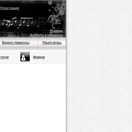
|
Регистрация
Помощь
Добавить в избранное
Видео приколы
Flash-игры
атели
Форум