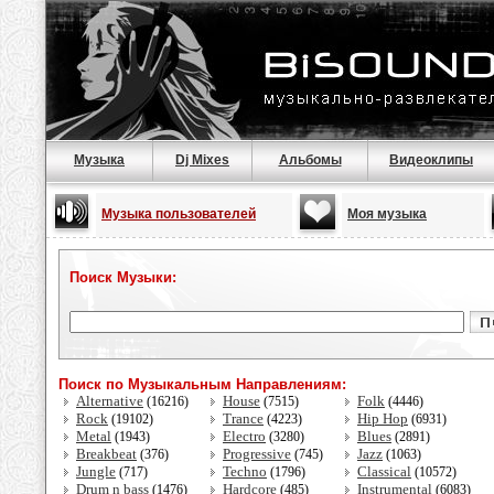
Музыка
Dj Mixes
Альбомы
Видеоклипы
Музыка пользователей
Моя музыка
Поиск Музыки:
Поиск по Музыкальным Направлениям:
Alternative
House
Folk
(16216)
(7515)
(4446)
Rock
Trance
Hip Hop
(19102)
(4223)
(6931)
Metal
Electro
Blues
(1943)
(3280)
(2891)
Breakbeat
Progressive
Jazz
(376)
(745)
(1063)
Jungle
Techno
Classical
(717)
(1796)
(10572)
Drum n bass
Hardcore
Instrumental
(1476)
(485)
(6083)