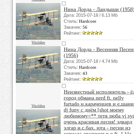
Нина Дорда - Ландыши (1958
Дата: 2015-07-18 / 6.13 Mb
Стиль:
Hardcore
Закачек:
56
Рейтинг:
Vitoldee
Нина Дорда - Весенняя Песен
(1956)
Дата: 2015-07-18 / 4.74 Mb
Стиль:
Hardcore
Закачек:
43
Рейтинг:
Неизвестный исполнитель - ё
город обмана nerd ft. nelly
furtado н.караченцев и е.шан
Vitoldee
dj funy с днём [shot моему
любимому=** тетя люба vj sy
очень красивая песня! эдвард
элгар и.с.бах. юта - песни из
сериала апазиция n.g ft. 1 kla