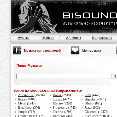
Музыка
Dj Mixes
Альбомы
Видеоклипы
Музыка пользователей
Моя музыка
Поиск Музыки:
Поиск по Музыкальным Направлениям:
Alternative
House
Folk
(16216)
(7515)
(4446)
Rock
Trance
Hip Hop
(19102)
(4223)
(6931)
Metal
Electro
Blues
(1943)
(3280)
(2891)
Breakbeat
Progressive
Jazz
(376)
(745)
(1063)
Jungle
Techno
Classical
(717)
(1796)
(10572)
Drum n bass
Hardcore
Instrumental
(1476)
(485)
(6083)