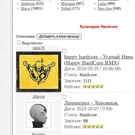
Ambient
Minimal
Latin
(635)
(807)
(888)
Disco
Tribal
New Age
(16891)
(171)
(948)
Категория Hardcore
Отмеченные:
Выделить все
train78
happy hardcore - Усатый Нянь
(Happy HardCore RMX)
Дата: 2016-03-25 / 10.66 Mb
Стиль:
Hardcore
Закачек:
1111
Рейтинг:
Allayur
Ленинград - Дорожная.
Дата: 2015-10-07 / 0 Mb
Стиль:
Hardcore
Закачек:
98
Рейтинг:
Vitoldee