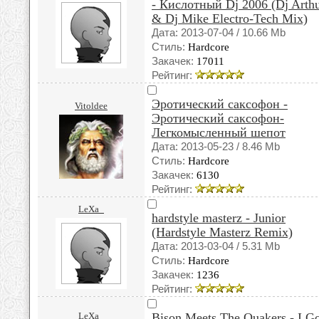
- Кислотный Dj 2006 (Dj Arth
& Dj Mike Electro-Tech Mix)
Дата: 2013-07-04 / 10.66 Mb
Стиль:
Hardcore
Закачек:
17011
Рейтинг:
Эротический саксофон -
Vitoldee
Эротический саксофон-
Легкомысленный шепот
Дата: 2013-05-23 / 8.46 Mb
Стиль:
Hardcore
Закачек:
6130
Рейтинг:
LeXa_
hardstyle masterz - Junior
(Hardstyle Masterz Remix)
Дата: 2013-03-04 / 5.31 Mb
Стиль:
Hardcore
Закачек:
1236
Рейтинг:
LeXa_
Bison Meets The Quakers - I G