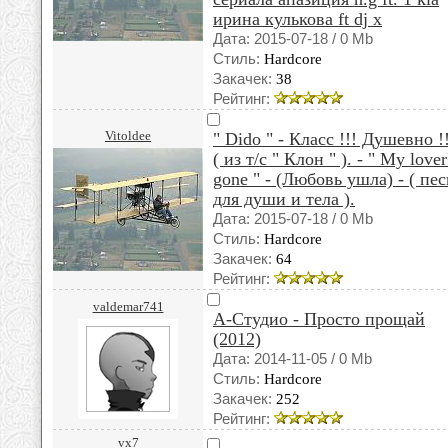
ирина кулькова ft dj x
Дата: 2015-07-18 / 0 Mb
Стиль:
Hardcore
Закачек:
38
Рейтинг:
Vitoldee
" Dido " - Класс !!! Душевно !!
( из т/с " Клон " ). - " My lover
gone " - (Любовь ушла) - ( пе
для души и тела ).
Дата: 2015-07-18 / 0 Mb
Стиль:
Hardcore
Закачек:
64
Рейтинг:
valdemar741
А-Студио - Просто прощай
(2012)
Дата: 2014-11-05 / 0 Mb
Стиль:
Hardcore
Закачек:
252
Рейтинг:
vx7