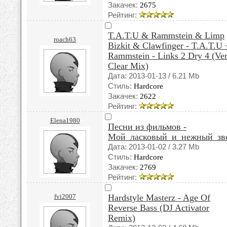
Закачек:
2675
Рейтинг:
T.A.T.U & Rammstein & Limp
roach63
Bizkit & Clawfinger - T.A.T.U 
Rammstein - Links 2 Dry 4 (Ve
Clear Mix)
Дата: 2013-01-13 / 6.21 Mb
Стиль:
Hardcore
Закачек:
2622
Рейтинг:
Elena1980
Песни из фильмов -
Мой_ласковый_и_нежный_зв
Дата: 2013-01-02 / 3.27 Mb
Стиль:
Hardcore
Закачек:
2769
Рейтинг:
fvi2007
Hardstyle Masterz - Age Of
Reverse Bass (DJ Activator
Remix)