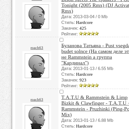
Tonight (2005 Rmx) (DJ Activa
Rmx)
Дата: 2013-03-04 / 0 Mb
Стиль:
Hardcore
Закачек:
425
Рейтинг:
Буланова Татьяна - Pust vsegd
roach63
budet solnce (На самом деле э
не Rammstein а группа
"Кардинал")
Дата: 2013-01-13 / 6.55 Mb
Стиль:
Hardcore
Закачек:
923
Рейтинг:
T.A.T.U & Rammstein & Limp
roach63
Bizkit & Clawfinger - T.A.T.U 
Rammstein - Pruzhinki (Ping-P
Mix)
Дата: 2013-01-13 / 6.88 Mb
Стиль:
Hardcore