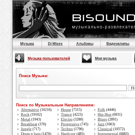
Музыка
Dj Mixes
Альбомы
Видеоклипы
Музыка пользователей
Моя музыка
Поиск Музыки:
Поиск по Музыкальным Направлениям:
Alternative
House
Folk
(16216)
(7515)
(4446)
Rock
Trance
Hip Hop
(19102)
(4223)
(6931)
Metal
Electro
Blues
(1943)
(3280)
(2891)
Breakbeat
Progressive
Jazz
(376)
(745)
(1063)
Jungle
Techno
Classical
(717)
(1796)
(10572)
Drum n bass
Hardcore
Instrumental
(1476)
(485)
(6083)