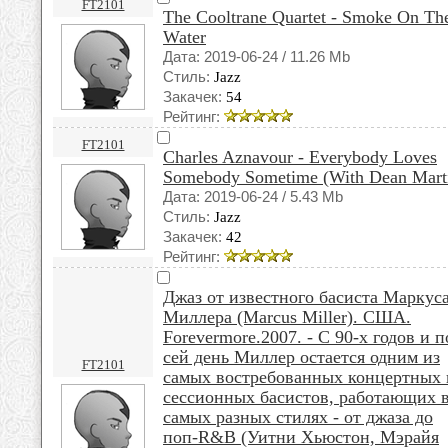
FT2101
The Cooltrane Quartet - Smoke On Th
Water
Дата: 2019-06-24 / 11.26 Mb
Стиль:
Jazz
Закачек:
54
Рейтинг:
FT2101
Charles Aznavour - Everybody Loves
Somebody Sometime (With Dean Mart
Дата: 2019-06-24 / 5.43 Mb
Стиль:
Jazz
Закачек:
42
Рейтинг:
Джаз от известного басиста Маркус
Миллера (Marcus Miller). США.
Forevermore.2007. - С 90-х годов и п
сей день Миллер остается одним из
FT2101
самых востребованных концертных 
сессионных басистов, работающих 
самых разных стилях - от джаза до
поп-R&B (Уитни Хьюстон, Мэрайя