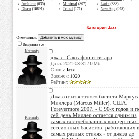
Ambient
Minimal
Latin
(635)
(807)
(888)
Disco
Tribal
New Age
(16891)
(171)
(948)
Категория Jazz
Отмеченные:
Выделить все
Kremniy
джаз - Саксафон и гитара
Дата: 2021-03-31 / 0 Mb
Стиль:
Jazz
Закачек:
1020
Рейтинг:
Джаз от известного басиста Маркус
Миллера (Marcus Miller). США.
Forevermore.2007. - С 90-х годов и п
сей день Миллер остается одним из
Kremniy
самых востребованных концертных 
сессионных басистов, работающих 
самых разных стилях - от джаза до