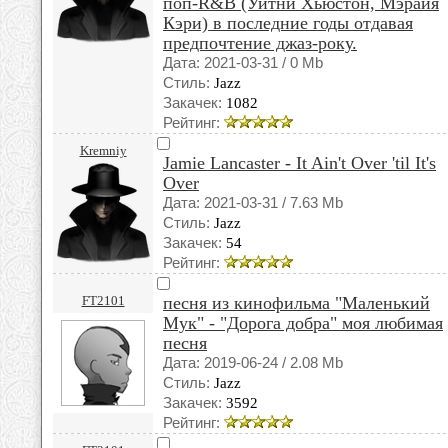
поп-R&B (Уитни Хьюстон, Мэрайя
Кэри) в последние годы отдавая
предпочтение джаз-року.
Дата: 2021-03-31 / 0 Mb
Стиль:
Jazz
Закачек:
1082
Рейтинг:
Kremniy
Jamie Lancaster - It Ain't Over 'til It's
Over
Дата: 2021-03-31 / 7.63 Mb
Стиль:
Jazz
Закачек:
54
Рейтинг:
FT2101
песня из кинофильма "Маленький
Мук" - "Дорога добра" моя любимая
песня
Дата: 2019-06-24 / 2.08 Mb
Стиль:
Jazz
Закачек:
3592
Рейтинг: