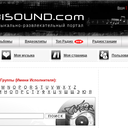
|
Вход
льбомы
Видеоклипы
Топ Радио
Радиостанции
Моя музыка
Моя страница
Пользова
Группы (Имени Исполнителя):
M
N
O
P
Q
R
S
T
U
V
W
X
Y
Z
·
·
·
·
·
·
·
·
·
·
·
·
·
·
М
Н
О
П
Р
С
Т
У
Ф
Х
Ц
Ч
Ш
Щ
Э
Ю
Я
·
·
·
·
·
·
·
·
·
·
·
·
·
·
·
·