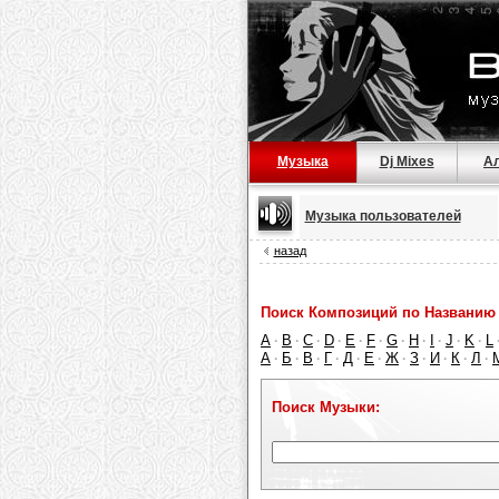
Музыка
Dj Mixes
А
Музыка пользователей
назад
Поиск Композиций по Названию 
A
B
C
D
E
F
G
H
I
J
K
L
·
·
·
·
·
·
·
·
·
·
·
А
Б
В
Г
Д
Е
Ж
З
И
К
Л
·
·
·
·
·
·
·
·
·
·
·
Поиск Музыки: