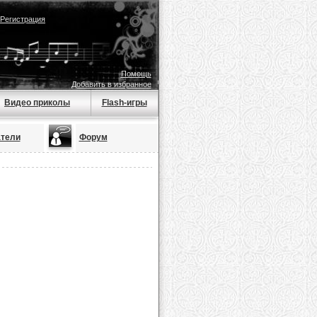
Регистрация
Помощь
Добавить в избранное
Видео приколы
Flash-игры
тели
Форум