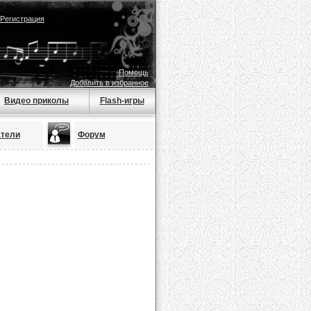
Регистрация
Помощь
Добавить в избранное
Видео приколы
Flash-игры
тели
Форум