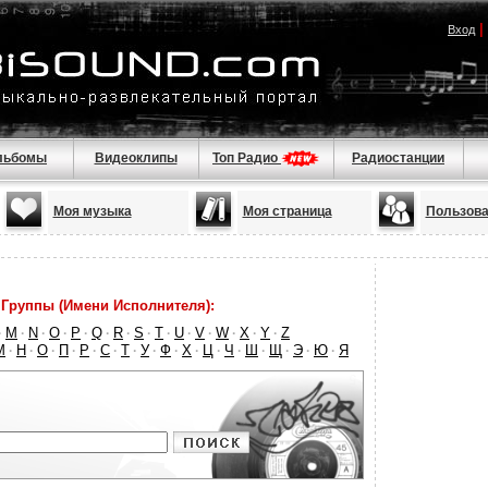
|
Вход
льбомы
Видеоклипы
Топ Радио
Радиостанции
Моя музыка
Моя страница
Пользова
Группы (Имени Исполнителя):
M
N
O
P
Q
R
S
T
U
V
W
X
Y
Z
·
·
·
·
·
·
·
·
·
·
·
·
·
·
М
Н
О
П
Р
С
Т
У
Ф
Х
Ц
Ч
Ш
Щ
Э
Ю
Я
·
·
·
·
·
·
·
·
·
·
·
·
·
·
·
·