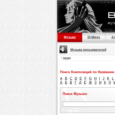
Музыка
Dj Mixes
А
Музыка пользователей
назад
Поиск Композиций по Названию 
A
B
C
D
E
F
G
H
I
J
K
L
·
·
·
·
·
·
·
·
·
·
·
А
Б
В
Г
Д
Е
Ж
З
И
К
Л
·
·
·
·
·
·
·
·
·
·
·
Поиск Музыки: