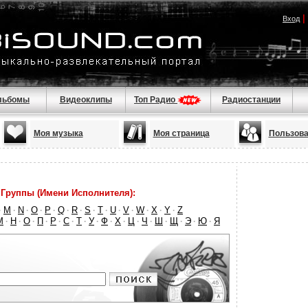
|
Вход
льбомы
Видеоклипы
Топ Радио
Радиостанции
Моя музыка
Моя страница
Пользова
Группы (Имени Исполнителя):
M
N
O
P
Q
R
S
T
U
V
W
X
Y
Z
·
·
·
·
·
·
·
·
·
·
·
·
·
·
М
Н
О
П
Р
С
Т
У
Ф
Х
Ц
Ч
Ш
Щ
Э
Ю
Я
·
·
·
·
·
·
·
·
·
·
·
·
·
·
·
·