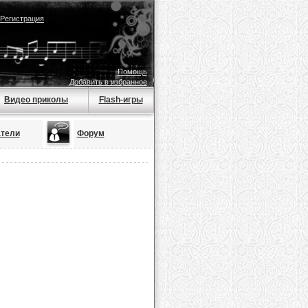
Регистрация
Помощь
Добавить в избранное
Видео приколы
Flash-игры
тели
Форум