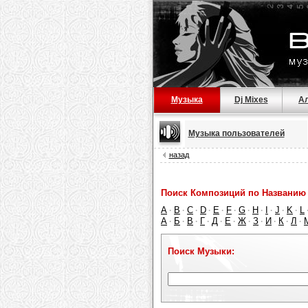
Музыка
Dj Mixes
А
Музыка пользователей
назад
Поиск Композиций по Названию 
A
B
C
D
E
F
G
H
I
J
K
L
·
·
·
·
·
·
·
·
·
·
·
А
Б
В
Г
Д
Е
Ж
З
И
К
Л
·
·
·
·
·
·
·
·
·
·
·
Поиск Музыки: