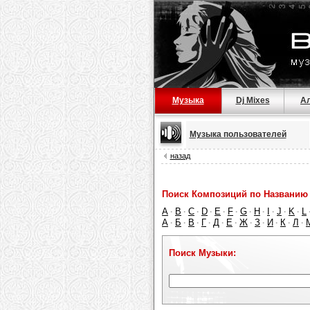
Музыка
Dj Mixes
А
Музыка пользователей
назад
Поиск Композиций по Названию 
A
B
C
D
E
F
G
H
I
J
K
L
·
·
·
·
·
·
·
·
·
·
·
А
Б
В
Г
Д
Е
Ж
З
И
К
Л
·
·
·
·
·
·
·
·
·
·
·
Поиск Музыки: