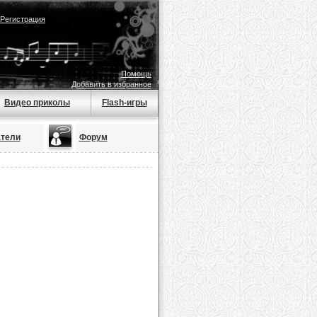
Регистрация
Помощь
Добавить в избранное
Видео приколы
Flash-игры
тели
Форум