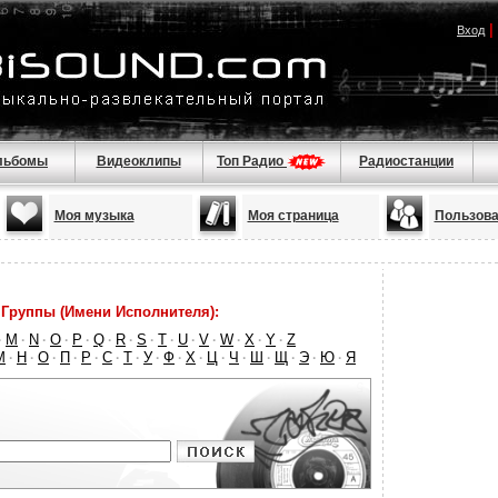
|
Вход
льбомы
Видеоклипы
Топ Радио
Радиостанции
Моя музыка
Моя страница
Пользова
Группы (Имени Исполнителя):
M
N
O
P
Q
R
S
T
U
V
W
X
Y
Z
·
·
·
·
·
·
·
·
·
·
·
·
·
·
М
Н
О
П
Р
С
Т
У
Ф
Х
Ц
Ч
Ш
Щ
Э
Ю
Я
·
·
·
·
·
·
·
·
·
·
·
·
·
·
·
·