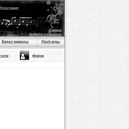
Регистрация
Помощь
Добавить в избранное
Видео приколы
Flash-игры
тели
Форум