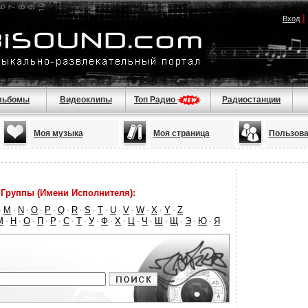
|
Вход
льбомы
Видеоклипы
Топ Радио
Радиостанции
Моя музыка
Моя страница
Пользова
Группы (Имени Исполнителя):
M
N
O
P
Q
R
S
T
U
V
W
X
Y
Z
·
·
·
·
·
·
·
·
·
·
·
·
·
·
М
Н
О
П
Р
С
Т
У
Ф
Х
Ц
Ч
Ш
Щ
Э
Ю
Я
·
·
·
·
·
·
·
·
·
·
·
·
·
·
·
·