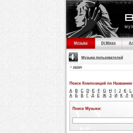
Музыка
Dj Mixes
А
Музыка пользователей
назад
Поиск Композиций по Названию 
A
B
C
D
E
F
G
H
I
J
K
L
·
·
·
·
·
·
·
·
·
·
·
А
Б
В
Г
Д
Е
Ж
З
И
К
Л
·
·
·
·
·
·
·
·
·
·
·
Поиск Музыки: