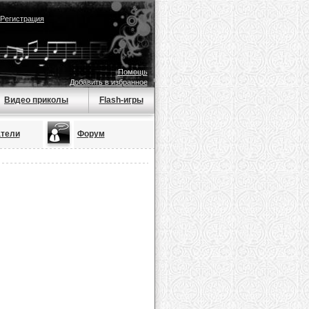
Регистрация
Помощь
Добавить в избранное
Видео приколы
Flash-игры
тели
Форум