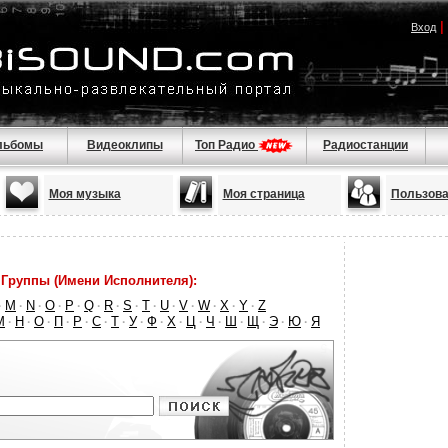
|
Вход
льбомы
Видеоклипы
Топ Радио
Радиостанции
Моя музыка
Моя страница
Пользова
Группы (Имени Исполнителя):
M
N
O
P
Q
R
S
T
U
V
W
X
Y
Z
·
·
·
·
·
·
·
·
·
·
·
·
·
·
М
Н
О
П
Р
С
Т
У
Ф
Х
Ц
Ч
Ш
Щ
Э
Ю
Я
·
·
·
·
·
·
·
·
·
·
·
·
·
·
·
·