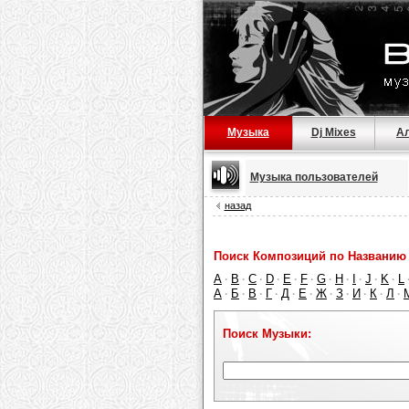
Музыка
Dj Mixes
А
Музыка пользователей
назад
Поиск Композиций по Названию 
A
B
C
D
E
F
G
H
I
J
K
L
·
·
·
·
·
·
·
·
·
·
·
А
Б
В
Г
Д
Е
Ж
З
И
К
Л
·
·
·
·
·
·
·
·
·
·
·
Поиск Музыки: