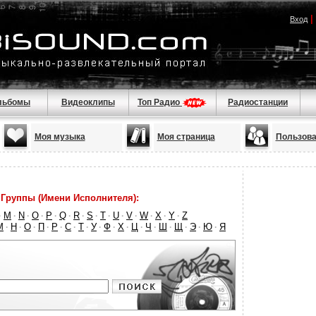
|
Вход
льбомы
Видеоклипы
Топ Радио
Радиостанции
Моя музыка
Моя страница
Пользова
Группы (Имени Исполнителя):
M
N
O
P
Q
R
S
T
U
V
W
X
Y
Z
·
·
·
·
·
·
·
·
·
·
·
·
·
·
М
Н
О
П
Р
С
Т
У
Ф
Х
Ц
Ч
Ш
Щ
Э
Ю
Я
·
·
·
·
·
·
·
·
·
·
·
·
·
·
·
·