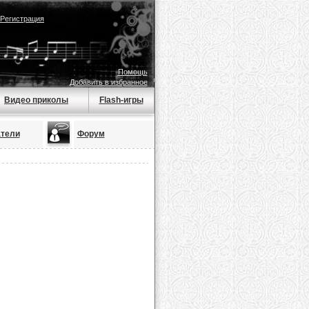
Регистрация
Помощь
Добавить в избранное
Видео приколы
Flash-игры
тели
Форум