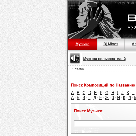
Музыка
Dj Mixes
А
Музыка пользователей
назад
Поиск Композиций по Названию 
A
B
C
D
E
F
G
H
I
J
K
L
·
·
·
·
·
·
·
·
·
·
·
А
Б
В
Г
Д
Е
Ж
З
И
К
Л
·
·
·
·
·
·
·
·
·
·
·
Поиск Музыки: