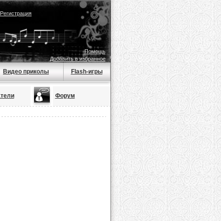
Регистрация
Помощь
Добавить в избранное
Видео приколы
Flash-игры
тели
Форум