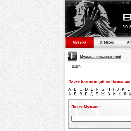
Музыка
Dj Mixes
А
Музыка пользователей
назад
Поиск Композиций по Названию 
A
B
C
D
E
F
G
H
I
J
K
L
·
·
·
·
·
·
·
·
·
·
·
А
Б
В
Г
Д
Е
Ж
З
И
К
Л
·
·
·
·
·
·
·
·
·
·
·
Поиск Музыки: