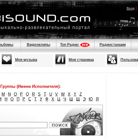
|
Вход
льбомы
Видеоклипы
Топ Радио
Радиостанции
Моя музыка
Моя страница
Пользова
Группы (Имени Исполнителя):
M
N
O
P
Q
R
S
T
U
V
W
X
Y
Z
·
·
·
·
·
·
·
·
·
·
·
·
·
·
М
Н
О
П
Р
С
Т
У
Ф
Х
Ц
Ч
Ш
Щ
Э
Ю
Я
·
·
·
·
·
·
·
·
·
·
·
·
·
·
·
·